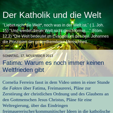
Der Katholik und die Welt
"Liebet nicht die Welt*, noch was in der Welt ist." ( 1. Joh.
15) "Und werdet dieser Welt nicht gleichförmig,..." (Röm.
12,2) *Die Welt bedeutet im Evangelium des heil. Johannes
die Prinzipien der gottentfremdeten Menschheit.
SONNTAG, 17. NOVEMBER 2013
Fatima: Warum es noch immer keinen
Weltfrieden gibt
Cornelia Ferreira fasst in dem Video unten in einer Stunde
die
Fakten
über Fatima, Freimaurerei, Pläne zur
Zerstörung der christlichen Ordnung und des Glaubens an
den Gottmenschen Jesus Christus, Pläne für eine
Weltregierung, über das Eindringen
freimauererischer/kommunitischer Ideen in die katholische